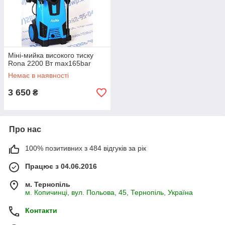
Переваги вибору міні мийок високого
тиску
Мобільність – висока компактність та ергономічна
форма агрегатів забезпечують зручність в експлуатації.
Міні-мийка високого тиску
Rona 2200 Вт max165bar
Можливості — запропоновані пристрої можна
Немає в наявності
використовуватиме рішення як побутових, і
промислових завдань.
3 650
₴
Ефективність - пристрої з високими
експлуатаційними характеристиками та відмінною
продуктивністю.
Про нас
Практичність - наявність різного функціоналу в
моделях міні мийок, що дозволяє оперативно
100% позитивних з 484 відгуків за рік
виконувати найскладніші завдання очищення.
Працює з 04.06.2016
Інтернет-магазин «Насоси» – надійний
м. Тернопіль
постачальник для довгострокового
м. Копичинці, вул. Польова, 45, Тернопіль, Україна
співробітництва
Контакти