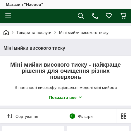
Магазин "Насоси"
Товари та послуги
Міні мийки високого тиску
Міні мийки високого тиску
Міні мийки високого тиску - найкраще
рішення для очищення різних
поверхонь
В наявності високофункціональні моделі міні мийок з
офіційною гарантією від виробника.
Показати все
Товар є в наявності та на замовлення. Стабільні ціни нижчі
від середнього на весь асортимент, привабливі знижки.
Мінімальні терміни постачання по всій території України.
Сортування
0
Фільтри
Можливе повернення та обмін товару протягом 14 днів.