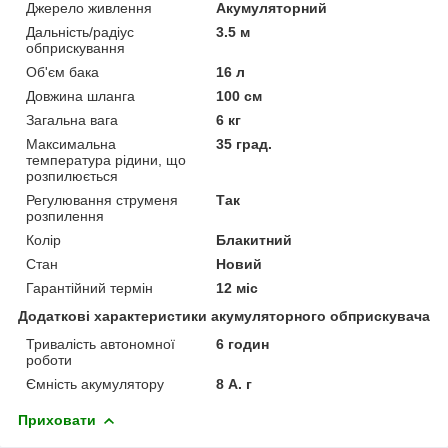
Джерело живлення
Акумуляторний
Дальність/радіус
3.5 м
обприскування
Об'єм бака
16 л
Довжина шланга
100 см
Загальна вага
6 кг
Максимальна
35 град.
температура рідини, що
розпилюється
Регулювання струменя
Так
розпилення
Колір
Блакитний
Стан
Новий
Гарантійний термін
12 міс
Додаткові характеристики акумуляторного обприскувача
Тривалість автономної
6 годин
роботи
Ємність акумулятору
8 А. г
Приховати