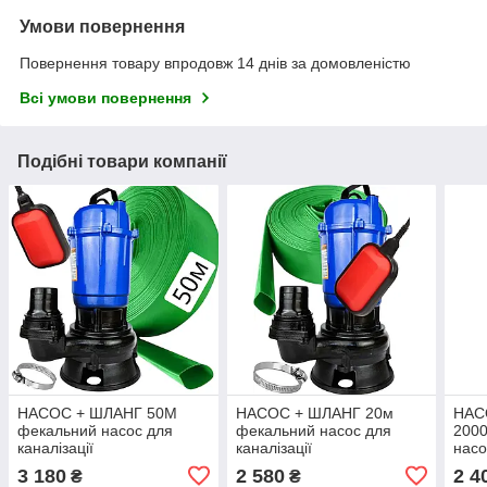
Умови повернення
Повернення товару впродовж 14 днів за домовленістю
Всі умови повернення
Подібні товари компанії
НАСОС + ШЛАНГ 50М
НАСОС + ШЛАНГ 20м
НАС
фекальний насос для
фекальний насос для
2000
каналізації
каналізації
насо
довж
3 180
2 580
2 4
₴
₴