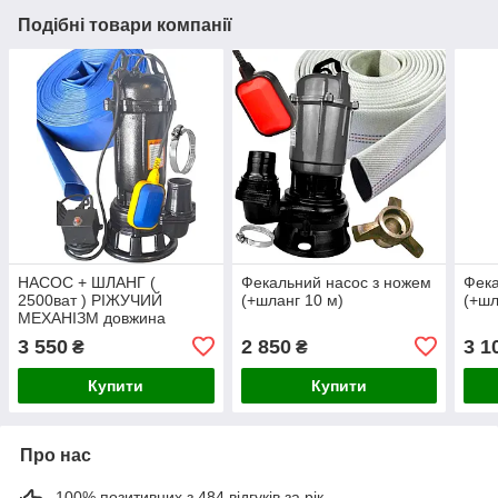
Подібні товари компанії
НАСОС + ШЛАНГ (
Фекальний насос з ножем
Фека
2500ват ) РІЖУЧИЙ
(+шланг 10 м)
(+шл
МЕХАНІЗМ довжина
шланга 5м
3 550
2 850
3 1
₴
₴
Купити
Купити
Про нас
100% позитивних з 484 відгуків за рік