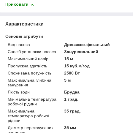
Приховати
Характеристики
Основні атрибути
Вид насоса
Дренажно-фекальний
Спосіб установки насоса
Занурювальний
Максимальний напір
15 м
Пропускна здатність
15 куб.м/год
Споживана потужність
2500 Вт
Максимальна глибина
5 м
занурення
Якість води
Брудна
Мінімальна температура
1 град.
робочої рідини
Максимальна
35 град.
температура робочої
рідини
Діаметр перекачуваних
35 мм
частинок