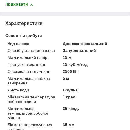
Приховати
Характеристики
Основні атрибути
Вид насоса
Дренажно-фекальний
Спосіб установки насоса
Занурювальний
Максимальний напір
15 м
Пропускна здатність
15 куб.м/год
Споживана потужність
2500 Вт
Максимальна глибина
5 м
занурення
Якість води
Брудна
Мінімальна температура
1 град.
робочої рідини
Максимальна
35 град.
температура робочої
рідини
Діаметр перекачуваних
35 мм
частинок