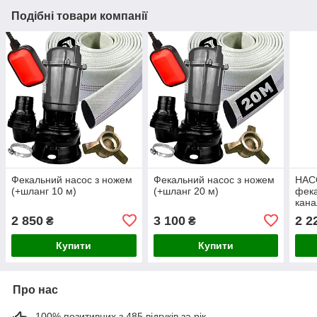
Подібні товари компанії
Фекальний насос з ножем
Фекальний насос з ножем
НАС
(+шланг 10 м)
(+шланг 20 м)
фека
кана
шла
2 850
3 100
2 2
₴
₴
Купити
Купити
Про нас
100% позитивних з 485 відгуків за рік