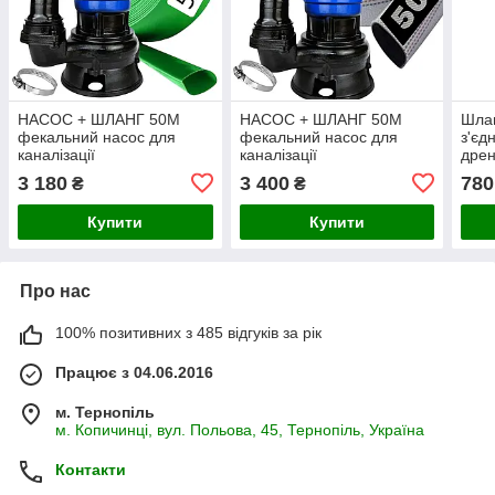
НАСОС + ШЛАНГ 50М
НАСОС + ШЛАНГ 50М
Шлан
фекальний насос для
фекальний насос для
з'єд
каналізації
каналізації
дрен
3 180
3 400
780
₴
₴
Купити
Купити
Про нас
100% позитивних з 485 відгуків за рік
Працює з 04.06.2016
м. Тернопіль
м. Копичинці, вул. Польова, 45, Тернопіль, Україна
Контакти